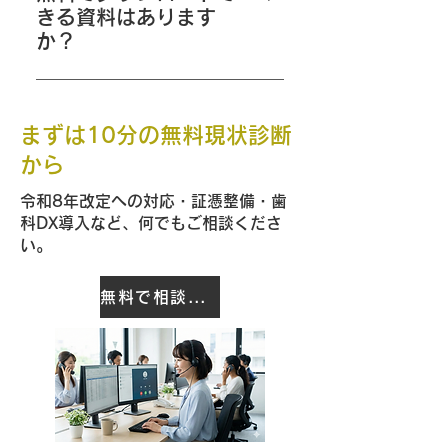
整える運用でも進められます。
きる資料はあります
か？
「働きやすい病院認証」に関する
標準証憑80件チェックリスト
まずは10分の無料現状診断
（Excel）を無料でダウンロード
できます。ぜひご活用ください！
から
令和8年改定への対応・証憑整備・歯
科DX導入など、何でもご相談くださ
い。
無料で相談する