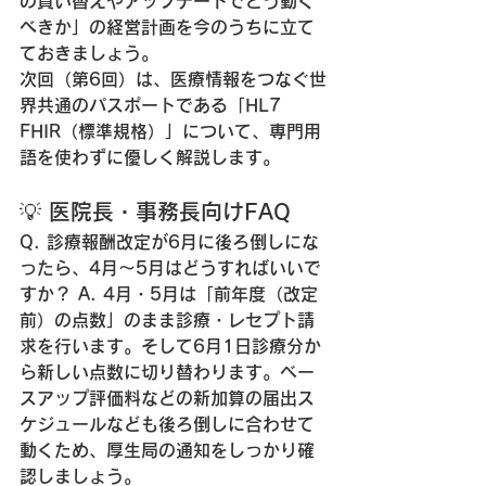
の買い替えやアップデートでどう動く
べきか」の経営計画を今のうちに立て
ておきましょう。
次回（第6回）は、医療情報をつなぐ世
界共通のパスポートである「HL7 
FHIR（標準規格）」について、専門用
語を使わずに優しく解説します。
💡 医院長・事務長向けFAQ
Q. 診療報酬改定が6月に後ろ倒しにな
ったら、4月〜5月はどうすればいいで
すか？
A.
 4月・5月は「前年度（改定
前）の点数」のまま診療・レセプト請
求を行います。そして6月1日診療分か
ら新しい点数に切り替わります。ベー
スアップ評価料などの新加算の届出ス
ケジュールなども後ろ倒しに合わせて
動くため、厚生局の通知をしっかり確
認しましょう。