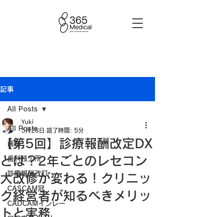
記事
All Posts
Yuki
All Posts
5月26日
読了時間: 5分
【第5回】診療報酬改定DX
歯科
とは？2年ごとのレセコン
歯科技工所
診療報酬改訂
大改修が変わる！クリニッ
CASCAM冠
ク経営者が知るべきメリッ
CADCAMインレー
トと実務