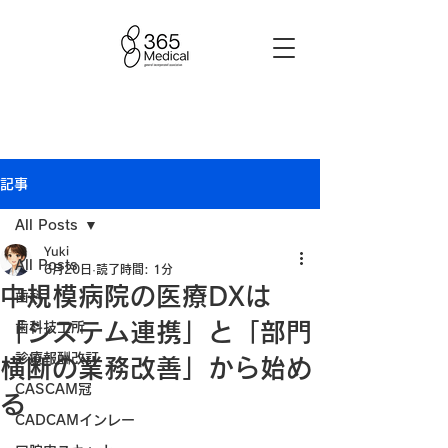
記事
All Posts
Yuki
All Posts
6月20日
読了時間: 1分
中規模病院の医療DXは
歯科
「システム連携」と「部門
歯科技工所
診療報酬改訂
横断の業務改善」から始め
CASCAM冠
る
CADCAMインレー