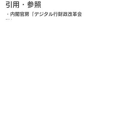
引用・参照
・内閣官房「デジタル行財政改革会
議」
・内閣官房「デジタル行財政改革 取り
まとめ2026」
・デジタル庁「デジタル社会の実現に
向けた重点計画」
・デジタル庁・厚生労働省「医療DXに
関するダッシュボード」
・デジタル庁「ガバメントAI『源
内』」
・日本経済新聞「人口減対応へAI活
用　政府、デジタル改革取りまとめ」
（2026年7月8日付）
用語集
デジタル行財政改革