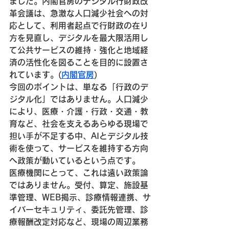
ました。内閣官房のデジタル行財政改
革会議は、急激な人口減少社会への対
応として、利用者起点で行財政の在り
方を見直し、デジタルを最大限活用し
て公共サービスの維持・強化と地域経
済の活性化を図ることを目的に設置さ
れています。(
内閣官房
⁠)
今回のポイントは、単なる「行政のデ
ジタル化」ではありません。人口減少
により、医療・介護・行政・交通・教
育など、社会を支えるあらゆる現場で
担い手が不足する中、AIとデジタル技
術を使って、サービスを維持する方向
へ政策が動いているという点です。
医療機関にとって、これは遠い政策論
ではありません。受付、算定、施設基
準管理、WEB掲示、診療情報連携、サ
イバーセキュリティ、委託先管理、診
療報酬改定対応など、現場の周辺業務