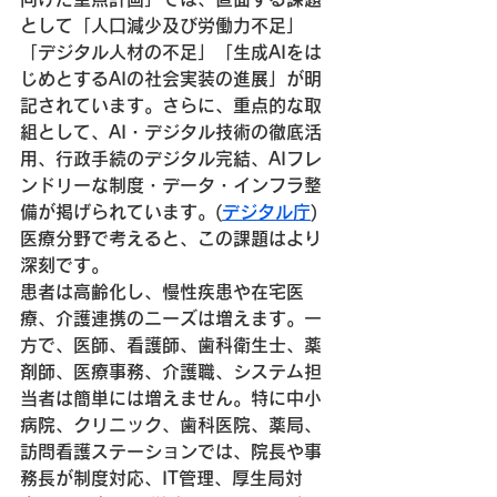
として「人口減少及び労働力不足」
「デジタル人材の不足」「生成AIをは
じめとするAIの社会実装の進展」が明
記されています。さらに、重点的な取
組として、AI・デジタル技術の徹底活
用、行政手続のデジタル完結、AIフレ
ンドリーな制度・データ・インフラ整
備が掲げられています。(
デジタル庁
⁠)
医療分野で考えると、この課題はより
深刻です。
患者は高齢化し、慢性疾患や在宅医
療、介護連携のニーズは増えます。一
方で、医師、看護師、歯科衛生士、薬
剤師、医療事務、介護職、システム担
当者は簡単には増えません。特に中小
病院、クリニック、歯科医院、薬局、
訪問看護ステーションでは、院長や事
務長が制度対応、IT管理、厚生局対