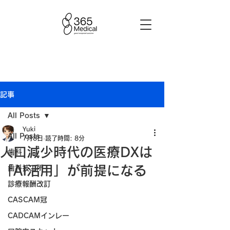
記事
All Posts
Yuki
All Posts
7月8日
読了時間: 8分
人口減少時代の医療DXは
歯科
「AI活用」が前提になる
歯科技工所
診療報酬改訂
CASCAM冠
CADCAMインレー