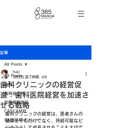
記事
All Posts
Yuki
All Posts
3月2日
読了時間: 4分
歯科クリニックの経営促
歯科
進：歯科医院経営を加速さ
歯科技工所
診療報酬改訂
せる戦略
CASCAM冠
歯科クリニックの経営は、患者さんの
CADCAMインレー
健康を守るだけでなく、持続可能なビ
ジネスとして成長させることも大切で