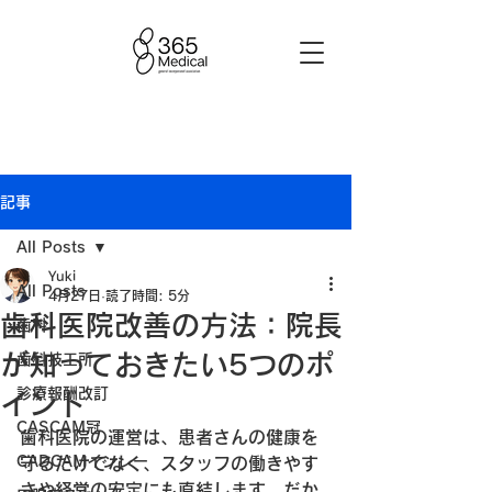
記事
All Posts
Yuki
All Posts
4月27日
読了時間: 5分
歯科医院改善の方法：院長
歯科
が知っておきたい5つのポ
歯科技工所
診療報酬改訂
イント
CASCAM冠
歯科医院の運営は、患者さんの健康を
CADCAMインレー
守るだけでなく、スタッフの働きやす
さや経営の安定にも直結します。だか