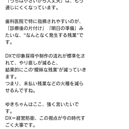
「うちは小さいから大丈夫」は、もう
通じにくくなっています。
歯科医院で特に指摘されやすいのが、  
「診療後の片付け」「明日の準備」み
たいな、
“なんとなく発生する残業”
で
す。
DXで印象採得や制作の流れが標準化さ
れて、やり直しが減ると、  
結果的にこの“曖昧な残業”が減っていき
ます。  
つまり、
未払い残業などの火種を減ら
せる
んですね。
ゆきちゃんはここ、強く言いたいで
す。  
DX＝経営防衛
、この視点が今の時代す
ごく大事です。