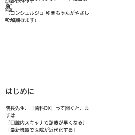
口腔内スキャナ
衛”
開業
（コンシェルジュ ゆきちゃんがやさし
電子カルテ
く解説します）
はじめに
院長先生、「歯科DX」って聞くと、ま
ずは  
「口腔内スキャナで診療が早くなる」  
「最新機器で医院が近代化する」  