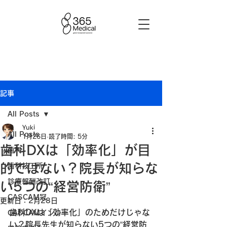
記事
All Posts
Yuki
All Posts
1月26日
読了時間: 5分
歯科DXは「効率化」が目
歯科
的ではない？院長が知らな
歯科技工所
診療報酬改訂
い5つの“経営防衛”
CASCAM冠
更新日：
2月28日
歯科DXは「効率化」のためだけじゃな
CADCAMインレー
い？院長先生が知らない5つの“経営防