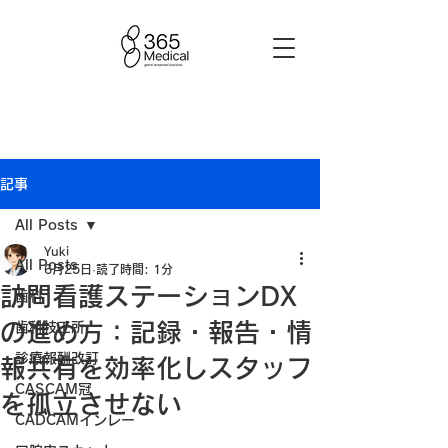
記事
All Posts
Yuki
All Posts
6月25日
読了時間: 1分
訪問看護ステーションDX
歯科
の進め方：記録・報告・情
歯科技工所
診療報酬改訂
報共有を効率化しスタッフ
CASCAM冠
を孤立させない
CADCAMインレー