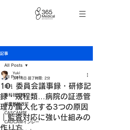
記事
All Posts
Yuki
All Posts
3月16日
読了時間: 2分
10. 委員会議事録・研修記
歯科
録・規程類…病院の証憑管
歯科技工所
診療報酬改訂
理が属人化する3つの原因
CASCAM冠
｜監査対応に強い仕組みの
CADCAMインレー
作り方