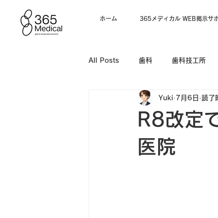
ホーム
365メディカル WEB掲示サ
All Posts
歯科
歯科技工所
Yuki
7月6日
読了
電子カルテ
R8改定
医院