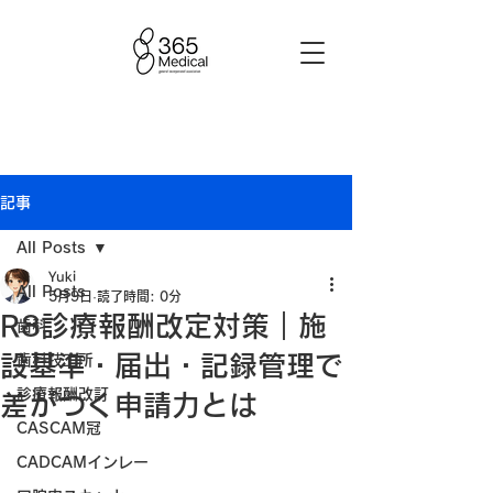
記事
All Posts
Yuki
All Posts
5月9日
読了時間: 0分
R8診療報酬改定対策｜施
歯科
設基準・届出・記録管理で
歯科技工所
診療報酬改訂
差がつく申請力とは
CASCAM冠
CADCAMインレー