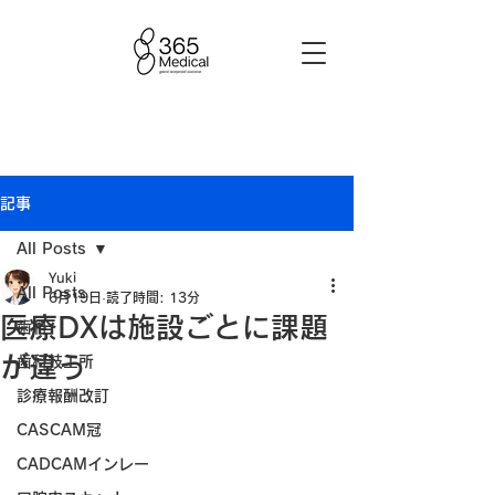
記事
All Posts
Yuki
All Posts
6月19日
読了時間: 13分
医療DXは施設ごとに課題
歯科
が違う
歯科技工所
診療報酬改訂
CASCAM冠
CADCAMインレー